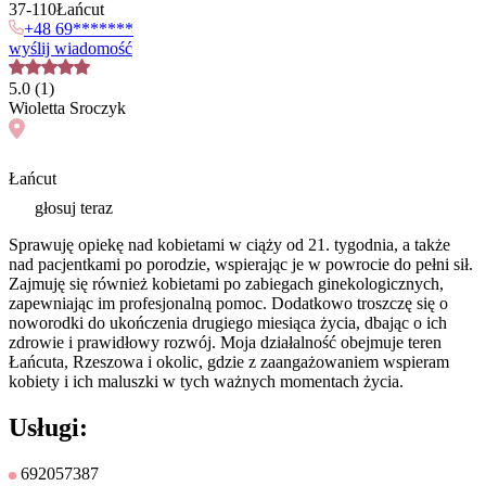
37
-
110
Łańcut
+48
69*******
wyślij wiadomość
5.0
(
1
)
Wioletta
Sroczyk
Łańcut
głosuj teraz
Sprawuję opiekę nad kobietami w ciąży od 21. tygodnia, a także
nad pacjentkami po porodzie, wspierając je w powrocie do pełni sił.
Zajmuję się również kobietami po zabiegach ginekologicznych,
zapewniając im profesjonalną pomoc. Dodatkowo troszczę się o
noworodki do ukończenia drugiego miesiąca życia, dbając o ich
zdrowie i prawidłowy rozwój. Moja działalność obejmuje teren
Łańcuta, Rzeszowa i okolic, gdzie z zaangażowaniem wspieram
kobiety i ich maluszki w tych ważnych momentach życia.
Usługi:
692057387