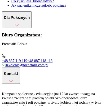
Co zyskujesz, biorąc udział?
Jak pacjentka może zgłosić położną?
Dla Położnych
Biuro Organizatora:
Prenatalis Polska
+48 887 119 119
+48 887 118 118
szkolenia@prenatalis.com.pl
Kontakt
Kampania społeczno - edukacyjna już 12 lat zwraca uwagę na
kwestie związane z jakością opieki okołoporodowej oraz
zaangażowaniu i roli położnej w życiu kobiety i jej rodziny w tym