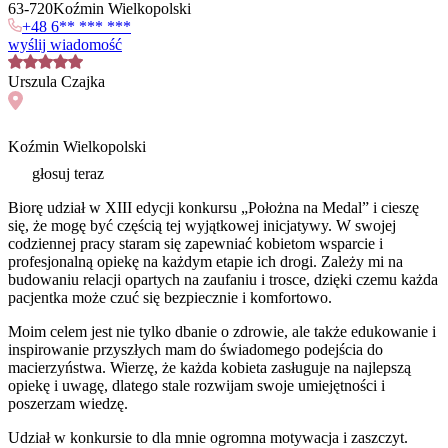
63
-
720
Koźmin Wielkopolski
+48 6** *** ***
wyślij wiadomość
Urszula
Czajka
Koźmin Wielkopolski
głosuj teraz
Biorę udział w XIII edycji konkursu „Położna na Medal” i cieszę
się, że mogę być częścią tej wyjątkowej inicjatywy. W swojej
codziennej pracy staram się zapewniać kobietom wsparcie i
profesjonalną opiekę na każdym etapie ich drogi. Zależy mi na
budowaniu relacji opartych na zaufaniu i trosce, dzięki czemu każda
pacjentka może czuć się bezpiecznie i komfortowo.
Moim celem jest nie tylko dbanie o zdrowie, ale także edukowanie i
inspirowanie przyszłych mam do świadomego podejścia do
macierzyństwa. Wierzę, że każda kobieta zasługuje na najlepszą
opiekę i uwagę, dlatego stale rozwijam swoje umiejętności i
poszerzam wiedzę.
Udział w konkursie to dla mnie ogromna motywacja i zaszczyt.