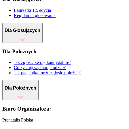
Laureatki 12. edycja
Regulamin głosowania
Dla Głosujących
Dla Położnych
Jak zgłosić swoją kandydaturę?
Co zyskujesz, biorąc udział?
Jak pacjentka może zgłosić położną?
Dla Położnych
Biuro Organizatora:
Prenatalis Polska