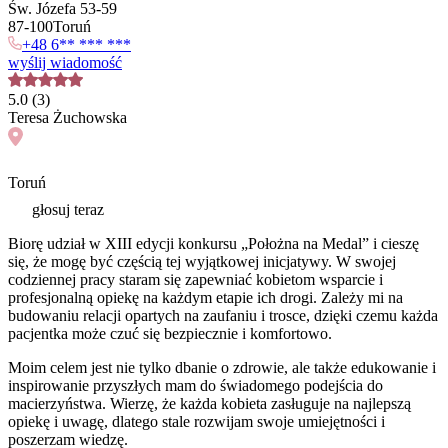
Św. Józefa 53-59
87
-
100
Toruń
+48 6** *** ***
wyślij wiadomość
5.0
(
3
)
Teresa
Żuchowska
Toruń
głosuj teraz
Biorę udział w XIII edycji konkursu „Położna na Medal” i cieszę
się, że mogę być częścią tej wyjątkowej inicjatywy. W swojej
codziennej pracy staram się zapewniać kobietom wsparcie i
profesjonalną opiekę na każdym etapie ich drogi. Zależy mi na
budowaniu relacji opartych na zaufaniu i trosce, dzięki czemu każda
pacjentka może czuć się bezpiecznie i komfortowo.
Moim celem jest nie tylko dbanie o zdrowie, ale także edukowanie i
inspirowanie przyszłych mam do świadomego podejścia do
macierzyństwa. Wierzę, że każda kobieta zasługuje na najlepszą
opiekę i uwagę, dlatego stale rozwijam swoje umiejętności i
poszerzam wiedzę.