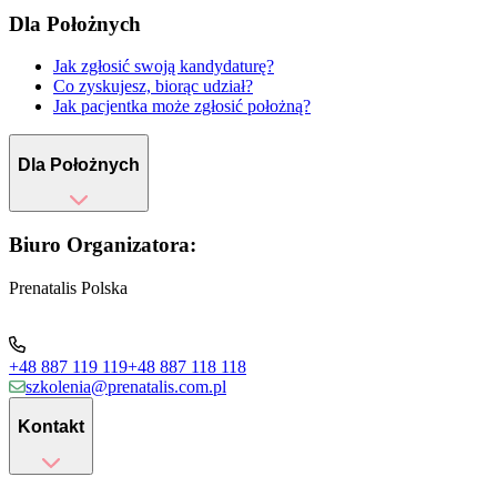
Dla Położnych
Jak zgłosić swoją kandydaturę?
Co zyskujesz, biorąc udział?
Jak pacjentka może zgłosić położną?
Dla Położnych
Biuro Organizatora:
Prenatalis Polska
+48 887 119 119
+48 887 118 118
szkolenia@prenatalis.com.pl
Kontakt