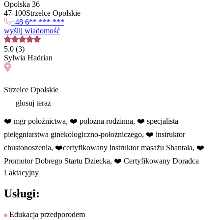
Opolska 36
47
-
100
Strzelce Opolskie
+48 6** *** ***
wyślij wiadomość
5.0
(
3
)
Sylwia
Hadrian
Strzelce Opolskie
głosuj teraz
❤️ mgr położnictwa, ❤️ położna rodzinna, ❤️ specjalista
pielęgniarstwa ginekologiczno-położniczego, ❤️ instruktor
chustonoszenia, ❤️certyfikowany instruktor masażu Shantala, ❤️
Promotor Dobrego Startu Dziecka, ❤️ Certyfikowany Doradca
Laktacyjny
Usługi:
Edukacja przedporodem