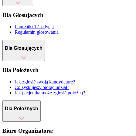
Dla Głosujących
Laureatki 12. edycja
Regulamin głosowania
Dla Głosujących
Dla Położnych
Jak zgłosić swoją kandydaturę?
Co zyskujesz, biorąc udział?
Jak pacjentka może zgłosić położną?
Dla Położnych
Biuro Organizatora: