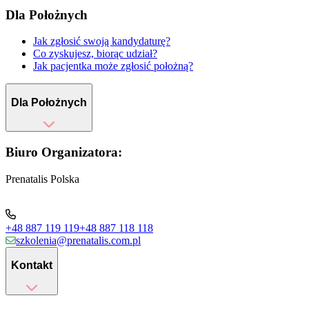
Dla Położnych
Jak zgłosić swoją kandydaturę?
Co zyskujesz, biorąc udział?
Jak pacjentka może zgłosić położną?
Dla Położnych
Biuro Organizatora:
Prenatalis Polska
+48 887 119 119
+48 887 118 118
szkolenia@prenatalis.com.pl
Kontakt