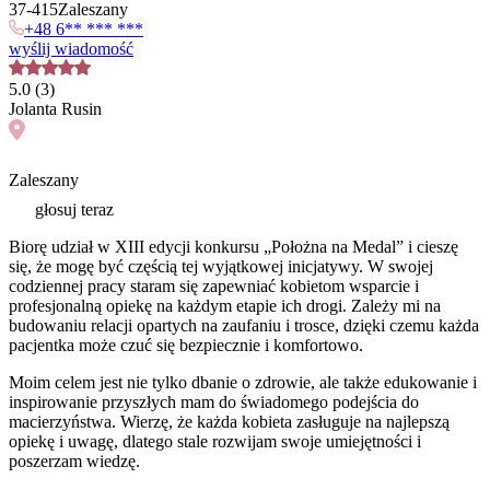
37
-
415
Zaleszany
+48 6** *** ***
wyślij wiadomość
5.0
(
3
)
Jolanta
Rusin
Zaleszany
głosuj teraz
Biorę udział w XIII edycji konkursu „Położna na Medal” i cieszę
się, że mogę być częścią tej wyjątkowej inicjatywy. W swojej
codziennej pracy staram się zapewniać kobietom wsparcie i
profesjonalną opiekę na każdym etapie ich drogi. Zależy mi na
budowaniu relacji opartych na zaufaniu i trosce, dzięki czemu każda
pacjentka może czuć się bezpiecznie i komfortowo.
Moim celem jest nie tylko dbanie o zdrowie, ale także edukowanie i
inspirowanie przyszłych mam do świadomego podejścia do
macierzyństwa. Wierzę, że każda kobieta zasługuje na najlepszą
opiekę i uwagę, dlatego stale rozwijam swoje umiejętności i
poszerzam wiedzę.