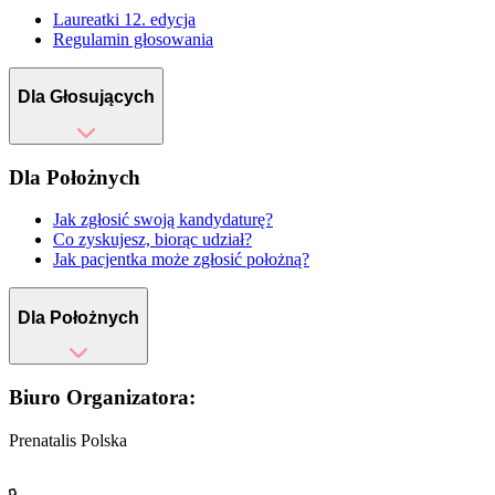
Laureatki 12. edycja
Regulamin głosowania
Dla Głosujących
Dla Położnych
Jak zgłosić swoją kandydaturę?
Co zyskujesz, biorąc udział?
Jak pacjentka może zgłosić położną?
Dla Położnych
Biuro Organizatora:
Prenatalis Polska