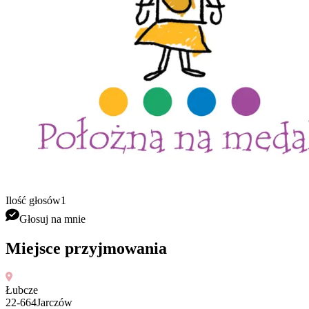
Ilość głosów
1
Głosuj na mnie
Miejsce przyjmowania
Łubcze
22
-
664
Jarczów