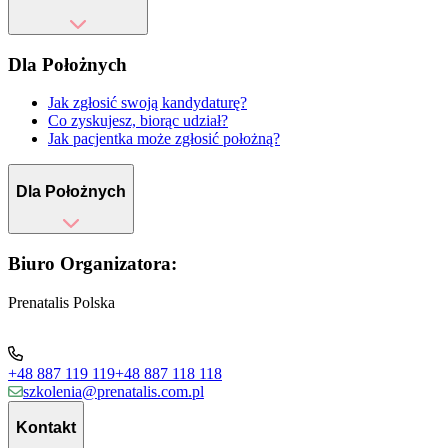
Dla Położnych
Jak zgłosić swoją kandydaturę?
Co zyskujesz, biorąc udział?
Jak pacjentka może zgłosić położną?
Dla Położnych
Biuro Organizatora:
Prenatalis Polska
+48 887 119 119
+48 887 118 118
szkolenia@prenatalis.com.pl
Kontakt