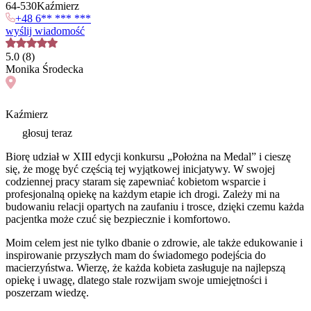
64
-
530
Kaźmierz
+48 6** *** ***
wyślij wiadomość
5.0
(
8
)
Monika
Środecka
Kaźmierz
głosuj teraz
Biorę udział w XIII edycji konkursu „Położna na Medal” i cieszę
się, że mogę być częścią tej wyjątkowej inicjatywy. W swojej
codziennej pracy staram się zapewniać kobietom wsparcie i
profesjonalną opiekę na każdym etapie ich drogi. Zależy mi na
budowaniu relacji opartych na zaufaniu i trosce, dzięki czemu każda
pacjentka może czuć się bezpiecznie i komfortowo.
Moim celem jest nie tylko dbanie o zdrowie, ale także edukowanie i
inspirowanie przyszłych mam do świadomego podejścia do
macierzyństwa. Wierzę, że każda kobieta zasługuje na najlepszą
opiekę i uwagę, dlatego stale rozwijam swoje umiejętności i
poszerzam wiedzę.