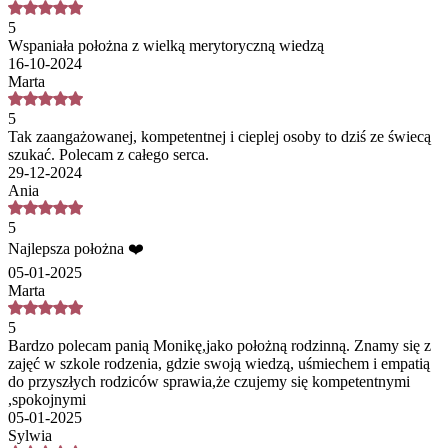
5
Wspaniała położna z wielką merytoryczną wiedzą
16-10-2024
Marta
5
Tak zaangażowanej, kompetentnej i cieplej osoby to dziś ze świecą
szukać. Polecam z całego serca.
29-12-2024
Ania
5
Najlepsza położna ❤️
05-01-2025
Marta
5
Bardzo polecam panią Monikę,jako położną rodzinną. Znamy się z
zajęć w szkole rodzenia, gdzie swoją wiedzą, uśmiechem i empatią
do przyszłych rodziców sprawia,że czujemy się kompetentnymi
,spokojnymi
05-01-2025
Sylwia