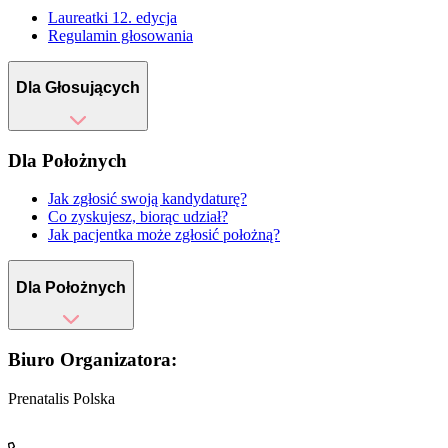
Laureatki 12. edycja
Regulamin głosowania
Dla Głosujących
Dla Położnych
Jak zgłosić swoją kandydaturę?
Co zyskujesz, biorąc udział?
Jak pacjentka może zgłosić położną?
Dla Położnych
Biuro Organizatora:
Prenatalis Polska