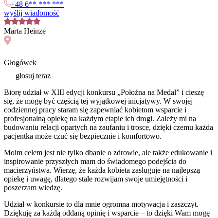
+48 6** *** ***
wyślij wiadomość
Marta
Heinze
Głogówek
głosuj teraz
Biorę udział w XIII edycji konkursu „Położna na Medal” i cieszę
się, że mogę być częścią tej wyjątkowej inicjatywy. W swojej
codziennej pracy staram się zapewniać kobietom wsparcie i
profesjonalną opiekę na każdym etapie ich drogi. Zależy mi na
budowaniu relacji opartych na zaufaniu i trosce, dzięki czemu każda
pacjentka może czuć się bezpiecznie i komfortowo.
Moim celem jest nie tylko dbanie o zdrowie, ale także edukowanie i
inspirowanie przyszłych mam do świadomego podejścia do
macierzyństwa. Wierzę, że każda kobieta zasługuje na najlepszą
opiekę i uwagę, dlatego stale rozwijam swoje umiejętności i
poszerzam wiedzę.
Udział w konkursie to dla mnie ogromna motywacja i zaszczyt.
Dziękuję za każdą oddaną opinię i wsparcie – to dzięki Wam mogę