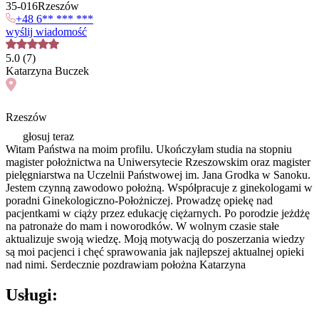
35
-
016
Rzeszów
+48 6** *** ***
wyślij wiadomość
5.0
(
7
)
Katarzyna
Buczek
Rzeszów
głosuj teraz
Witam Państwa na moim profilu. Ukończyłam studia na stopniu
magister położnictwa na Uniwersytecie Rzeszowskim oraz magister
pielęgniarstwa na Uczelnii Państwowej im. Jana Grodka w Sanoku.
Jestem czynną zawodowo położną. Współpracuje z ginekologami w
poradni Ginekologiczno-Położniczej. Prowadzę opiekę nad
pacjentkami w ciąży przez edukację ciężarnych. Po porodzie jeżdżę
na patronaże do mam i noworodków. W wolnym czasie stałe
aktualizuje swoją wiedzę. Moją motywacją do poszerzania wiedzy
są moi pacjenci i chęć sprawowania jak najlepszej aktualnej opieki
nad nimi. Serdecznie pozdrawiam położna Katarzyna
Usługi: