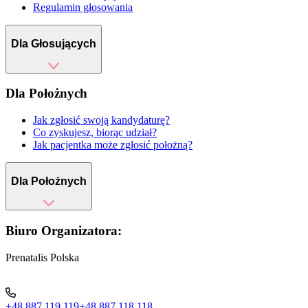
Regulamin głosowania
Dla Głosujących
Dla Położnych
Jak zgłosić swoją kandydaturę?
Co zyskujesz, biorąc udział?
Jak pacjentka może zgłosić położną?
Dla Położnych
Biuro Organizatora:
Prenatalis Polska
+48 887 119 119
+48 887 118 118