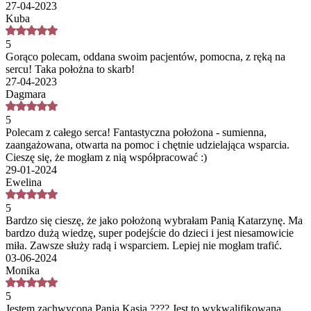
27-04-2023
Kuba
5
Gorąco polecam, oddana swoim pacjentów, pomocna, z ręką na
sercu! Taka położna to skarb!
27-04-2023
Dagmara
5
Polecam z całego serca! Fantastyczna położona - sumienna,
zaangażowana, otwarta na pomoc i chętnie udzielająca wsparcia.
Cieszę się, że mogłam z nią współpracować :)
29-01-2024
Ewelina
5
Bardzo się cieszę, że jako położoną wybrałam Panią Katarzynę. Ma
bardzo dużą wiedzę, super podejście do dzieci i jest niesamowicie
miła. Zawsze służy radą i wsparciem. Lepiej nie mogłam trafić.
03-06-2024
Monika
5
Jestem zachwycona Panią Kasią ???? Jest to wykwalifikowana