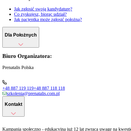
Jak zgłosić swoją kandydaturę?
Co zyskujesz, biorąc udział?
Jak pacjentka może zgłosić położną?
Dla Położnych
Biuro Organizatora:
Prenatalis Polska
+48 887 119 119
+48 887 118 118
szkolenia@prenatalis.com.pl
Kontakt
Kampania społeczno - edukacyjna już 12 lat zwraca uwagę na kwestie