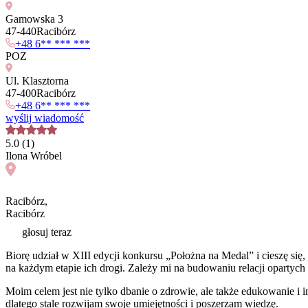
Gamowska 3
47
-
440
Racibórz
+48 6** *** ***
POZ
Ul. Klasztorna
47
-
400
Racibórz
+48 6** *** ***
wyślij wiadomość
5.0
(
1
)
Ilona
Wróbel
Racibórz
,
Racibórz
głosuj teraz
Biorę udział w XIII edycji konkursu „Położna na Medal” i cieszę się
na każdym etapie ich drogi. Zależy mi na budowaniu relacji opartych 
Moim celem jest nie tylko dbanie o zdrowie, ale także edukowanie i
dlatego stale rozwijam swoje umiejętności i poszerzam wiedzę.