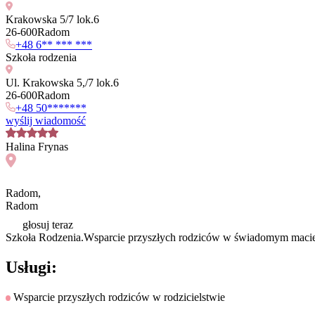
Krakowska 5/7 lok.6
26
-
600
Radom
+48 6** *** ***
Szkoła rodzenia
Ul. Krakowska 5,/7 lok.6
26
-
600
Radom
+48
50*******
wyślij wiadomość
Halina
Frynas
Radom
,
Radom
głosuj teraz
Szkoła Rodzenia.Wsparcie przyszłych rodziców w świadomym maci
Usługi:
Wsparcie przyszłych rodziców w rodzicielstwie