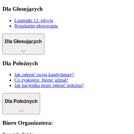
Dla Głosujących
Laureatki 12. edycja
Regulamin głosowania
Dla Głosujących
Dla Położnych
Jak zgłosić swoją kandydaturę?
Co zyskujesz, biorąc udział?
Jak pacjentka może zgłosić położną?
Dla Położnych
Biuro Organizatora: