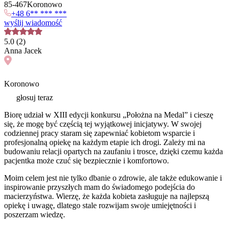
85
-
467
Koronowo
+48 6** *** ***
wyślij wiadomość
5.0
(
2
)
Anna
Jacek
Koronowo
głosuj teraz
Biorę udział w XIII edycji konkursu „Położna na Medal” i cieszę
się, że mogę być częścią tej wyjątkowej inicjatywy. W swojej
codziennej pracy staram się zapewniać kobietom wsparcie i
profesjonalną opiekę na każdym etapie ich drogi. Zależy mi na
budowaniu relacji opartych na zaufaniu i trosce, dzięki czemu każda
pacjentka może czuć się bezpiecznie i komfortowo.
Moim celem jest nie tylko dbanie o zdrowie, ale także edukowanie i
inspirowanie przyszłych mam do świadomego podejścia do
macierzyństwa. Wierzę, że każda kobieta zasługuje na najlepszą
opiekę i uwagę, dlatego stale rozwijam swoje umiejętności i
poszerzam wiedzę.