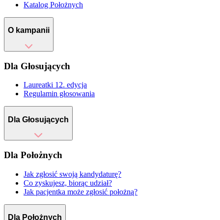
Katalog Położnych
O kampanii
Dla Głosujących
Laureatki 12. edycja
Regulamin głosowania
Dla Głosujących
Dla Położnych
Jak zgłosić swoją kandydaturę?
Co zyskujesz, biorąc udział?
Jak pacjentka może zgłosić położną?
Dla Położnych