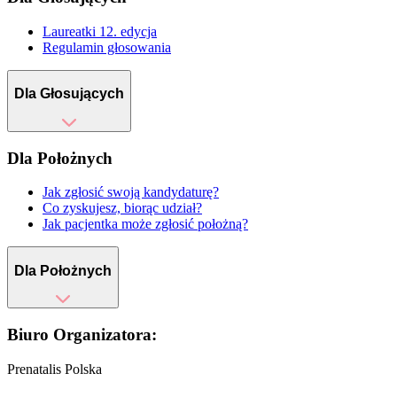
Laureatki 12. edycja
Regulamin głosowania
Dla Głosujących
Dla Położnych
Jak zgłosić swoją kandydaturę?
Co zyskujesz, biorąc udział?
Jak pacjentka może zgłosić położną?
Dla Położnych
Biuro Organizatora:
Prenatalis Polska