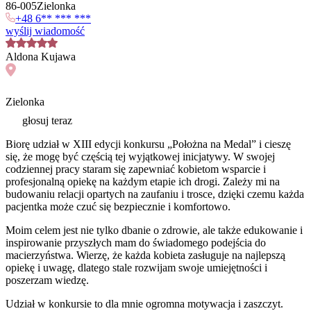
86
-
005
Zielonka
+48 6** *** ***
wyślij wiadomość
Aldona
Kujawa
Zielonka
głosuj teraz
Biorę udział w XIII edycji konkursu „Położna na Medal” i cieszę
się, że mogę być częścią tej wyjątkowej inicjatywy. W swojej
codziennej pracy staram się zapewniać kobietom wsparcie i
profesjonalną opiekę na każdym etapie ich drogi. Zależy mi na
budowaniu relacji opartych na zaufaniu i trosce, dzięki czemu każda
pacjentka może czuć się bezpiecznie i komfortowo.
Moim celem jest nie tylko dbanie o zdrowie, ale także edukowanie i
inspirowanie przyszłych mam do świadomego podejścia do
macierzyństwa. Wierzę, że każda kobieta zasługuje na najlepszą
opiekę i uwagę, dlatego stale rozwijam swoje umiejętności i
poszerzam wiedzę.
Udział w konkursie to dla mnie ogromna motywacja i zaszczyt.