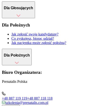
Dla Głosujących
Dla Położnych
Jak zgłosić swoją kandydaturę?
Co zyskujesz, biorąc udział?
Jak pacjentka może zgłosić położną?
Dla Położnych
Biuro Organizatora:
Prenatalis Polska
+48 887 119 119
+48 887 118 118
szkolenia@prenatalis.com.pl