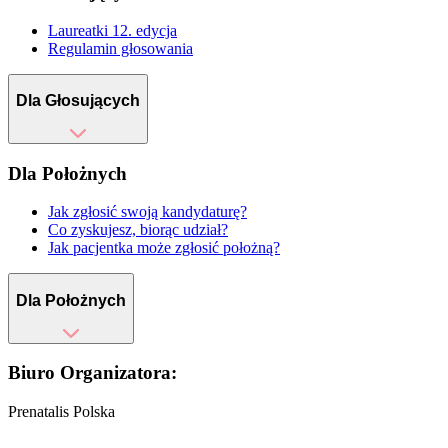
Laureatki 12. edycja
Regulamin głosowania
Dla Głosujących
Dla Położnych
Jak zgłosić swoją kandydaturę?
Co zyskujesz, biorąc udział?
Jak pacjentka może zgłosić położną?
Dla Położnych
Biuro Organizatora:
Prenatalis Polska